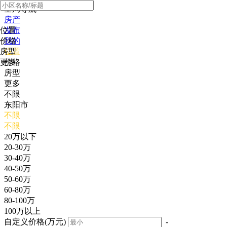
全局导航
房产
位置
发布
价格
我的
房型
位置
更多
价格
房型
更多
不限
东阳市
不限
不限
20万以下
20-30万
30-40万
40-50万
50-60万
60-80万
80-100万
100万以上
自定义价格(万元)
-