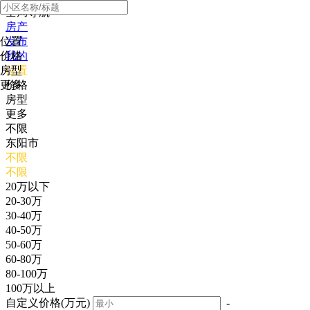
全局导航
房产
位置
发布
价格
我的
房型
位置
更多
价格
房型
更多
不限
东阳市
不限
不限
20万以下
20-30万
30-40万
40-50万
50-60万
60-80万
80-100万
100万以上
自定义价格(万元)
-