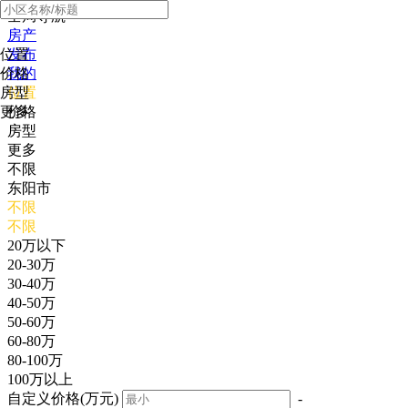
全局导航
房产
位置
发布
价格
我的
房型
位置
更多
价格
房型
更多
不限
东阳市
不限
不限
20万以下
20-30万
30-40万
40-50万
50-60万
60-80万
80-100万
100万以上
自定义价格(万元)
-