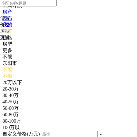
全局导航
房产
位置
发布
价格
我的
房型
位置
更多
价格
房型
更多
不限
东阳市
不限
不限
20万以下
20-30万
30-40万
40-50万
50-60万
60-80万
80-100万
100万以上
自定义价格(万元)
-