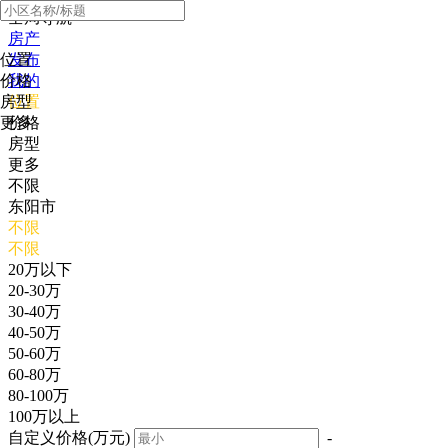
全局导航
房产
位置
发布
价格
我的
房型
位置
更多
价格
房型
更多
不限
东阳市
不限
不限
20万以下
20-30万
30-40万
40-50万
50-60万
60-80万
80-100万
100万以上
自定义价格(万元)
-