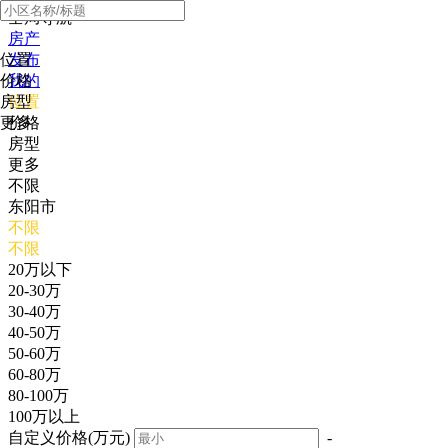
全局导航
房产
位置
发布
价格
我的
房型
位置
更多
价格
房型
更多
不限
东阳市
不限
不限
20万以下
20-30万
30-40万
40-50万
50-60万
60-80万
80-100万
100万以上
自定义价格(万元)
-