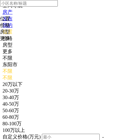
全局导航
房产
位置
发布
价格
我的
房型
位置
更多
价格
房型
更多
不限
东阳市
不限
不限
20万以下
20-30万
30-40万
40-50万
50-60万
60-80万
80-100万
100万以上
自定义价格(万元)
-