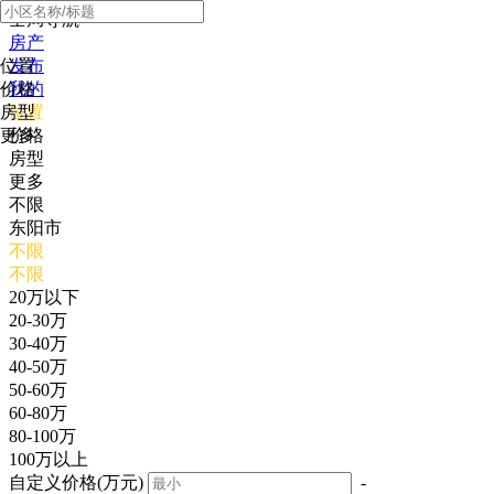
全局导航
房产
位置
发布
价格
我的
房型
位置
更多
价格
房型
更多
不限
东阳市
不限
不限
20万以下
20-30万
30-40万
40-50万
50-60万
60-80万
80-100万
100万以上
自定义价格(万元)
-