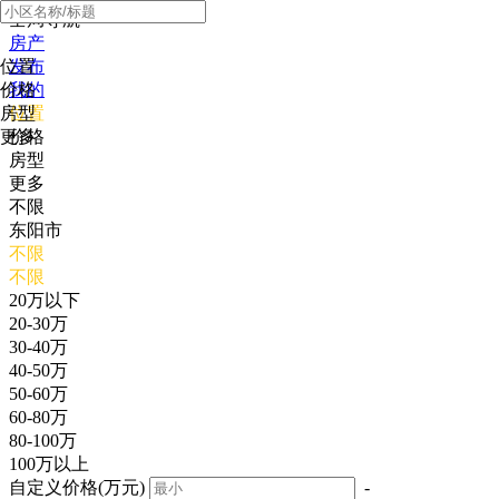
全局导航
房产
位置
发布
价格
我的
房型
位置
更多
价格
房型
更多
不限
东阳市
不限
不限
20万以下
20-30万
30-40万
40-50万
50-60万
60-80万
80-100万
100万以上
自定义价格(万元)
-