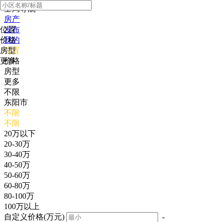
全局导航
房产
位置
发布
价格
我的
房型
位置
更多
价格
房型
更多
不限
东阳市
不限
不限
20万以下
20-30万
30-40万
40-50万
50-60万
60-80万
80-100万
100万以上
自定义价格(万元)
-