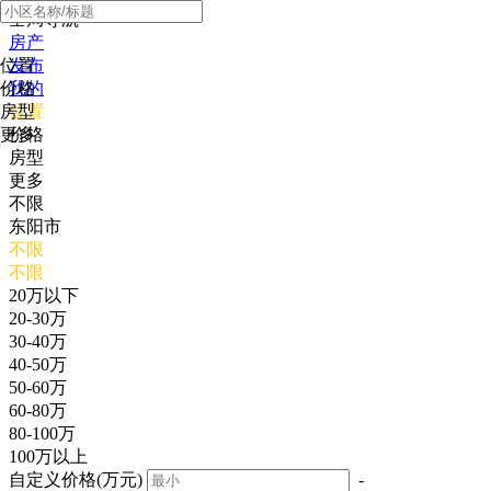
全局导航
房产
位置
发布
价格
我的
房型
位置
更多
价格
房型
更多
不限
东阳市
不限
不限
20万以下
20-30万
30-40万
40-50万
50-60万
60-80万
80-100万
100万以上
自定义价格(万元)
-