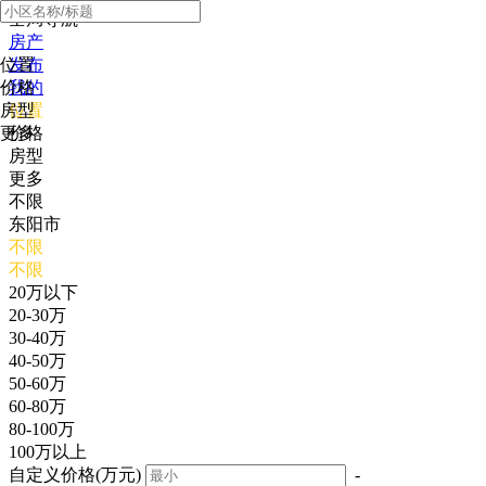
全局导航
房产
位置
发布
价格
我的
房型
位置
更多
价格
房型
更多
不限
东阳市
不限
不限
20万以下
20-30万
30-40万
40-50万
50-60万
60-80万
80-100万
100万以上
自定义价格(万元)
-