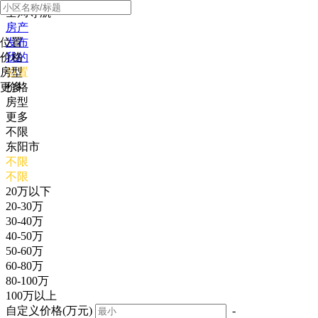
全局导航
房产
位置
发布
价格
我的
房型
位置
更多
价格
房型
更多
不限
东阳市
不限
不限
20万以下
20-30万
30-40万
40-50万
50-60万
60-80万
80-100万
100万以上
自定义价格(万元)
-