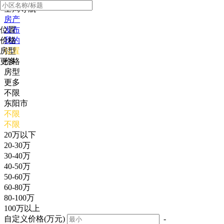
全局导航
房产
位置
发布
价格
我的
房型
位置
更多
价格
房型
更多
不限
东阳市
不限
不限
20万以下
20-30万
30-40万
40-50万
50-60万
60-80万
80-100万
100万以上
自定义价格(万元)
-