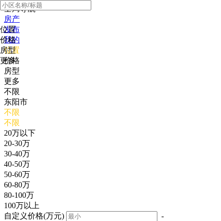
全局导航
房产
位置
发布
价格
我的
房型
位置
更多
价格
房型
更多
不限
东阳市
不限
不限
20万以下
20-30万
30-40万
40-50万
50-60万
60-80万
80-100万
100万以上
自定义价格(万元)
-