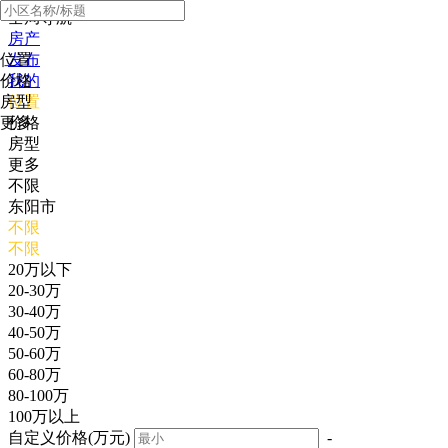
全局导航
房产
位置
发布
价格
我的
房型
位置
更多
价格
房型
更多
不限
东阳市
不限
不限
20万以下
20-30万
30-40万
40-50万
50-60万
60-80万
80-100万
100万以上
自定义价格(万元)
-