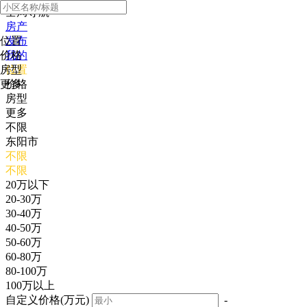
全局导航
房产
位置
发布
价格
我的
房型
位置
更多
价格
房型
更多
不限
东阳市
不限
不限
20万以下
20-30万
30-40万
40-50万
50-60万
60-80万
80-100万
100万以上
自定义价格(万元)
-