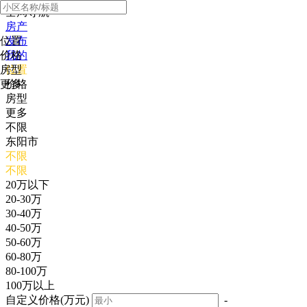
全局导航
房产
位置
发布
价格
我的
房型
位置
更多
价格
房型
更多
不限
东阳市
不限
不限
20万以下
20-30万
30-40万
40-50万
50-60万
60-80万
80-100万
100万以上
自定义价格(万元)
-