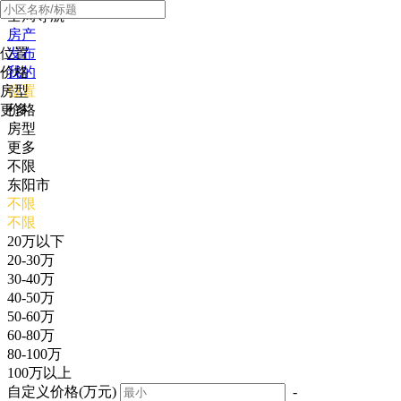
全局导航
房产
位置
发布
价格
我的
房型
位置
更多
价格
房型
更多
不限
东阳市
不限
不限
20万以下
20-30万
30-40万
40-50万
50-60万
60-80万
80-100万
100万以上
自定义价格(万元)
-