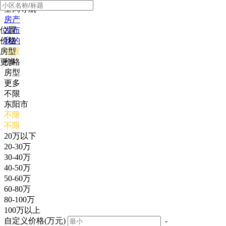
全局导航
房产
位置
发布
价格
我的
房型
位置
更多
价格
房型
更多
不限
东阳市
不限
不限
20万以下
20-30万
30-40万
40-50万
50-60万
60-80万
80-100万
100万以上
自定义价格(万元)
-