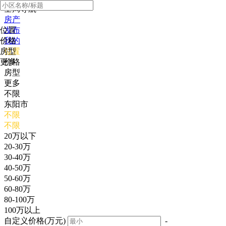
全局导航
房产
位置
发布
价格
我的
房型
位置
更多
价格
房型
更多
不限
东阳市
不限
不限
20万以下
20-30万
30-40万
40-50万
50-60万
60-80万
80-100万
100万以上
自定义价格(万元)
-