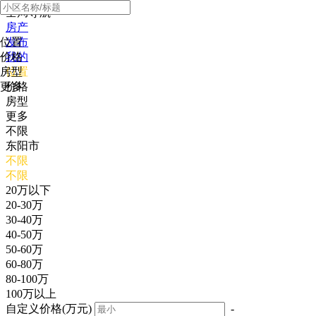
全局导航
房产
位置
发布
价格
我的
房型
位置
更多
价格
房型
更多
不限
东阳市
不限
不限
20万以下
20-30万
30-40万
40-50万
50-60万
60-80万
80-100万
100万以上
自定义价格(万元)
-