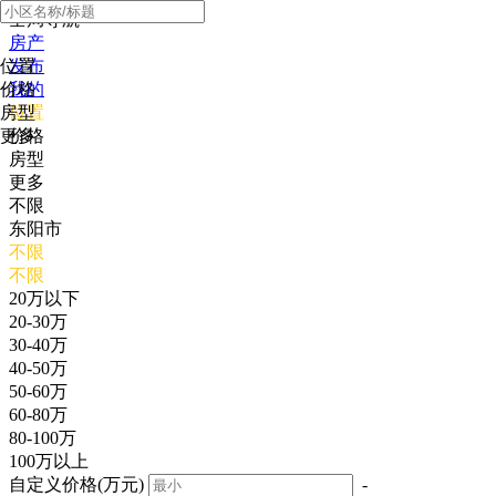
全局导航
房产
位置
发布
价格
我的
房型
位置
更多
价格
房型
更多
不限
东阳市
不限
不限
20万以下
20-30万
30-40万
40-50万
50-60万
60-80万
80-100万
100万以上
自定义价格(万元)
-