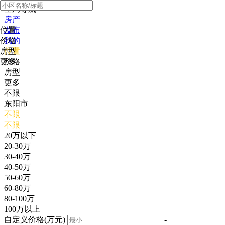
全局导航
房产
位置
发布
价格
我的
房型
位置
更多
价格
房型
更多
不限
东阳市
不限
不限
20万以下
20-30万
30-40万
40-50万
50-60万
60-80万
80-100万
100万以上
自定义价格(万元)
-