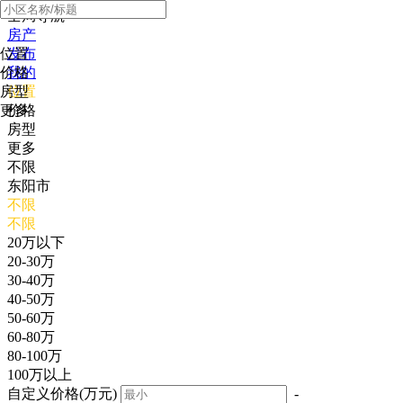
全局导航
房产
位置
发布
价格
我的
房型
位置
更多
价格
房型
更多
不限
东阳市
不限
不限
20万以下
20-30万
30-40万
40-50万
50-60万
60-80万
80-100万
100万以上
自定义价格(万元)
-