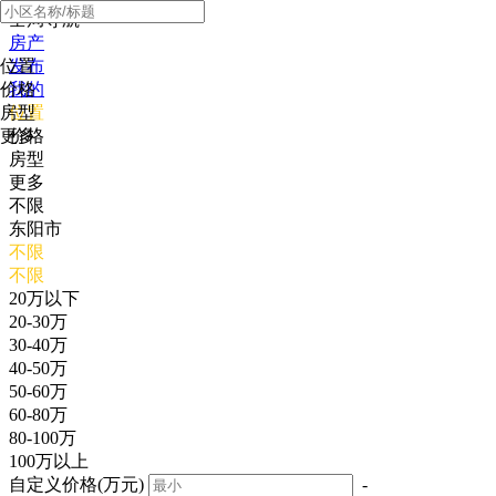
全局导航
房产
位置
发布
价格
我的
房型
位置
更多
价格
房型
更多
不限
东阳市
不限
不限
20万以下
20-30万
30-40万
40-50万
50-60万
60-80万
80-100万
100万以上
自定义价格(万元)
-