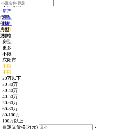
全局导航
房产
位置
发布
价格
我的
房型
位置
更多
价格
房型
更多
不限
东阳市
不限
不限
20万以下
20-30万
30-40万
40-50万
50-60万
60-80万
80-100万
100万以上
自定义价格(万元)
-