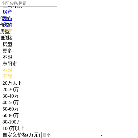
全局导航
房产
位置
发布
价格
我的
房型
位置
更多
价格
房型
更多
不限
东阳市
不限
不限
20万以下
20-30万
30-40万
40-50万
50-60万
60-80万
80-100万
100万以上
自定义价格(万元)
-