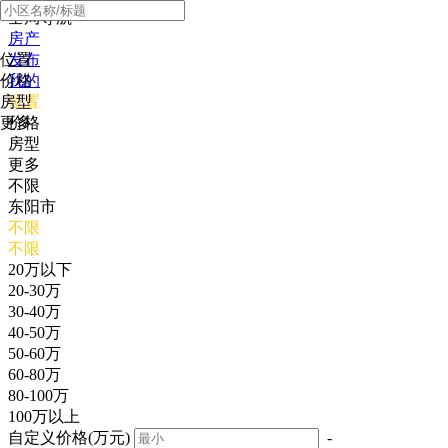
全局导航
房产
位置
发布
价格
我的
房型
位置
更多
价格
房型
更多
不限
东阳市
不限
不限
20万以下
20-30万
30-40万
40-50万
50-60万
60-80万
80-100万
100万以上
自定义价格(万元)
-