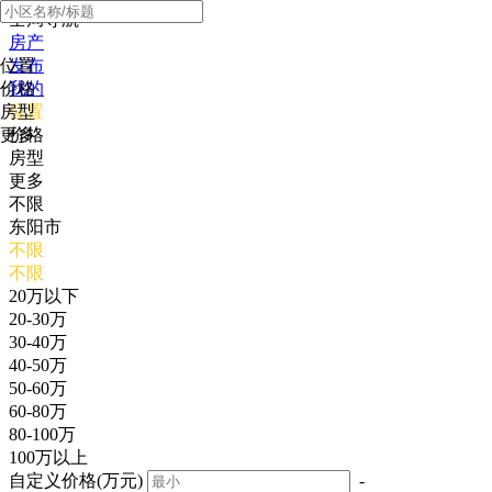
全局导航
房产
位置
发布
价格
我的
房型
位置
更多
价格
房型
更多
不限
东阳市
不限
不限
20万以下
20-30万
30-40万
40-50万
50-60万
60-80万
80-100万
100万以上
自定义价格(万元)
-