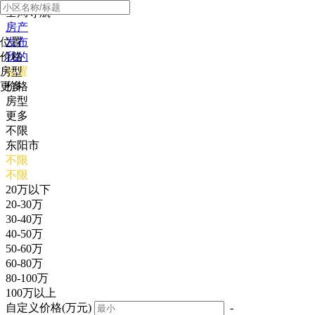
全局导航
房产
位置
发布
价格
我的
房型
位置
更多
价格
房型
更多
不限
东阳市
不限
不限
20万以下
20-30万
30-40万
40-50万
50-60万
60-80万
80-100万
100万以上
自定义价格(万元)
-