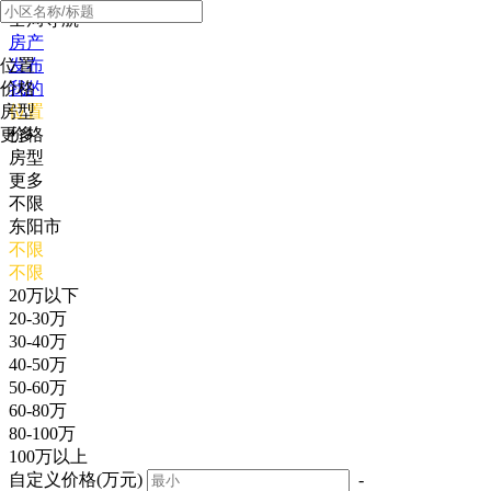
全局导航
房产
位置
发布
价格
我的
房型
位置
更多
价格
房型
更多
不限
东阳市
不限
不限
20万以下
20-30万
30-40万
40-50万
50-60万
60-80万
80-100万
100万以上
自定义价格(万元)
-