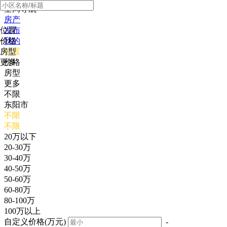
全局导航
房产
位置
发布
价格
我的
房型
位置
更多
价格
房型
更多
不限
东阳市
不限
不限
20万以下
20-30万
30-40万
40-50万
50-60万
60-80万
80-100万
100万以上
自定义价格(万元)
-