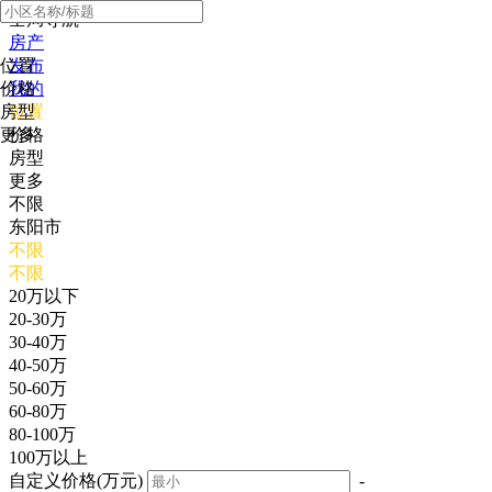
全局导航
房产
位置
发布
价格
我的
房型
位置
更多
价格
房型
更多
不限
东阳市
不限
不限
20万以下
20-30万
30-40万
40-50万
50-60万
60-80万
80-100万
100万以上
自定义价格(万元)
-