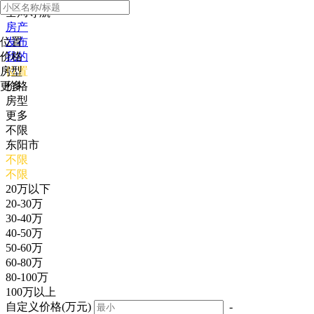
全局导航
房产
位置
发布
价格
我的
房型
位置
更多
价格
房型
更多
不限
东阳市
不限
不限
20万以下
20-30万
30-40万
40-50万
50-60万
60-80万
80-100万
100万以上
自定义价格(万元)
-