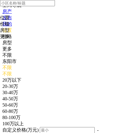
全局导航
房产
位置
发布
价格
我的
房型
位置
更多
价格
房型
更多
不限
东阳市
不限
不限
20万以下
20-30万
30-40万
40-50万
50-60万
60-80万
80-100万
100万以上
自定义价格(万元)
-