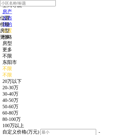
全局导航
房产
位置
发布
价格
我的
房型
位置
更多
价格
房型
更多
不限
东阳市
不限
不限
20万以下
20-30万
30-40万
40-50万
50-60万
60-80万
80-100万
100万以上
自定义价格(万元)
-