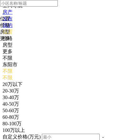
全局导航
房产
位置
发布
价格
我的
房型
位置
更多
价格
房型
更多
不限
东阳市
不限
不限
20万以下
20-30万
30-40万
40-50万
50-60万
60-80万
80-100万
100万以上
自定义价格(万元)
-