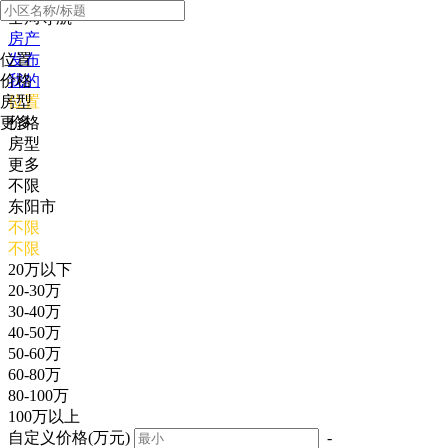
全局导航
房产
位置
发布
价格
我的
房型
位置
更多
价格
房型
更多
不限
东阳市
不限
不限
20万以下
20-30万
30-40万
40-50万
50-60万
60-80万
80-100万
100万以上
自定义价格(万元)
-