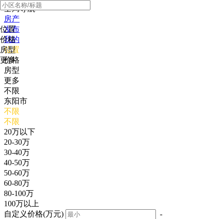
全局导航
房产
位置
发布
价格
我的
房型
位置
更多
价格
房型
更多
不限
东阳市
不限
不限
20万以下
20-30万
30-40万
40-50万
50-60万
60-80万
80-100万
100万以上
自定义价格(万元)
-