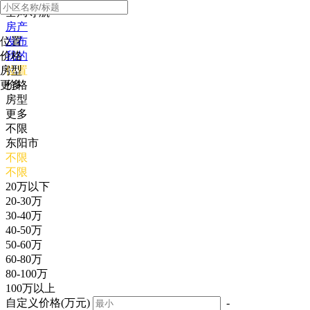
全局导航
房产
位置
发布
价格
我的
房型
位置
更多
价格
房型
更多
不限
东阳市
不限
不限
20万以下
20-30万
30-40万
40-50万
50-60万
60-80万
80-100万
100万以上
自定义价格(万元)
-