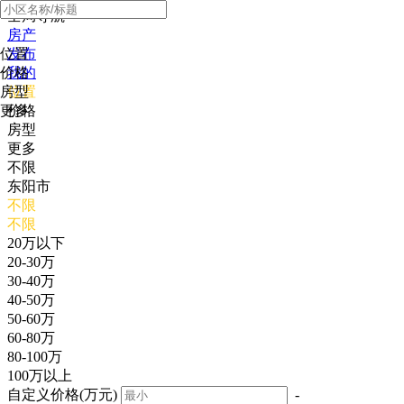
全局导航
房产
位置
发布
价格
我的
房型
位置
更多
价格
房型
更多
不限
东阳市
不限
不限
20万以下
20-30万
30-40万
40-50万
50-60万
60-80万
80-100万
100万以上
自定义价格(万元)
-