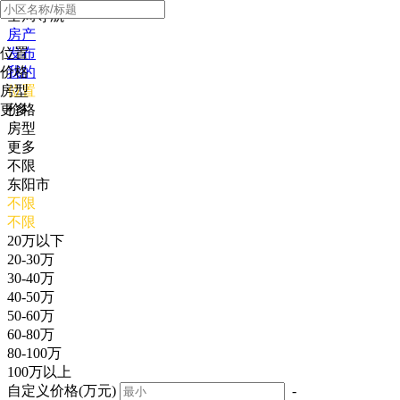
全局导航
房产
位置
发布
价格
我的
房型
位置
更多
价格
房型
更多
不限
东阳市
不限
不限
20万以下
20-30万
30-40万
40-50万
50-60万
60-80万
80-100万
100万以上
自定义价格(万元)
-