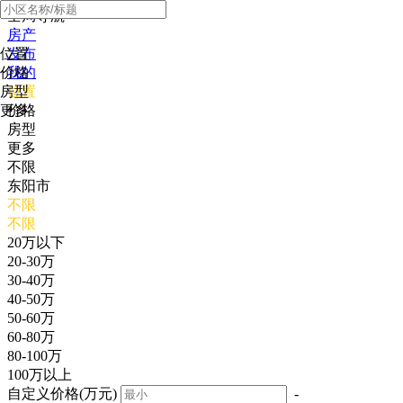
全局导航
房产
位置
发布
价格
我的
房型
位置
更多
价格
房型
更多
不限
东阳市
不限
不限
20万以下
20-30万
30-40万
40-50万
50-60万
60-80万
80-100万
100万以上
自定义价格(万元)
-