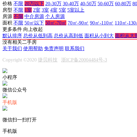
价格
不限
20万以下
20-30万
30-40万
40-50万
50-60万
60-80万
8
房型
不限
1室
2室
3室
4室
5室
5室以上
房源
不限
中介房源
个人房源
面积
不限
50㎡以下
50㎡-70㎡
70㎡-90㎡
90㎡-110㎡
110㎡-13
更多条件
向上收起
默认排序
总价从低到高
总价从高到低
面积从小到大
面积从大
没有相关二手房
关于我们
使用帮助
免责声明
联系我们
Copyright ©2020
捷贝科技
浙ICP备20004484号-3
小程序
微信公众号
手机版
微信扫一扫打开
手机版