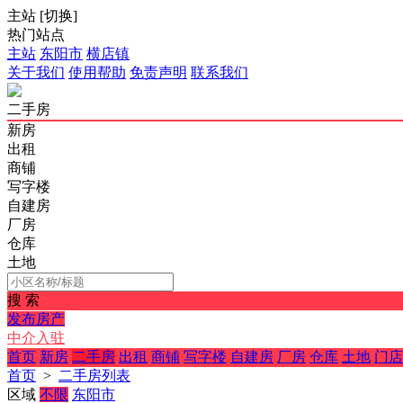
主站
[
切换
]
热门站点
主站
东阳市
横店镇
关于我们
使用帮助
免责声明
联系我们
二手房
新房
出租
商铺
写字楼
自建房
厂房
仓库
土地
搜 索
发布房产
中介入驻
首页
新房
二手房
出租
商铺
写字楼
自建房
厂房
仓库
土地
门店
首页
>
二手房列表
区域
不限
东阳市