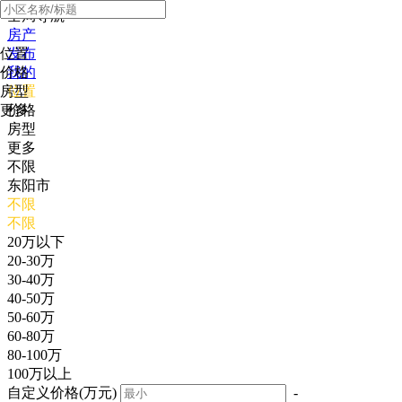
全局导航
房产
位置
发布
价格
我的
房型
位置
更多
价格
房型
更多
不限
东阳市
不限
不限
20万以下
20-30万
30-40万
40-50万
50-60万
60-80万
80-100万
100万以上
自定义价格(万元)
-