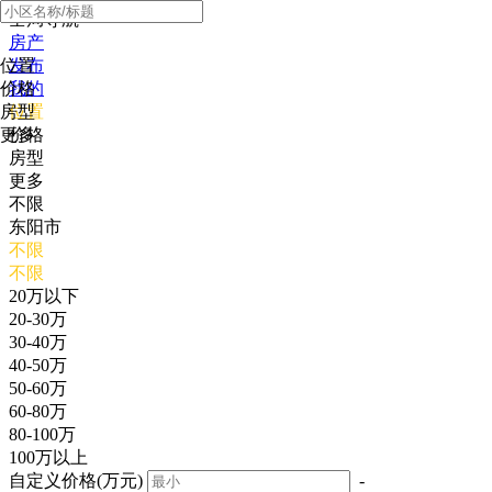
全局导航
房产
位置
发布
价格
我的
房型
位置
更多
价格
房型
更多
不限
东阳市
不限
不限
20万以下
20-30万
30-40万
40-50万
50-60万
60-80万
80-100万
100万以上
自定义价格(万元)
-