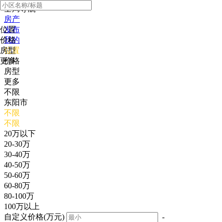
全局导航
房产
位置
发布
价格
我的
房型
位置
更多
价格
房型
更多
不限
东阳市
不限
不限
20万以下
20-30万
30-40万
40-50万
50-60万
60-80万
80-100万
100万以上
自定义价格(万元)
-