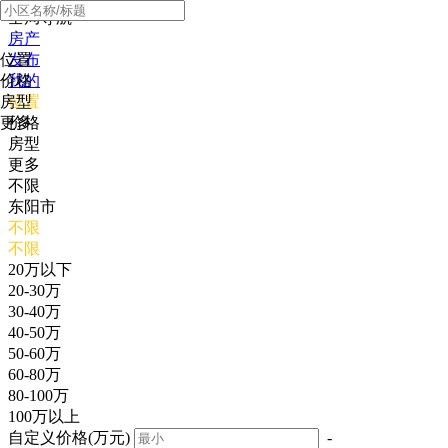
全局导航
房产
位置
发布
价格
我的
房型
位置
更多
价格
房型
更多
不限
东阳市
不限
不限
20万以下
20-30万
30-40万
40-50万
50-60万
60-80万
80-100万
100万以上
自定义价格(万元)
-