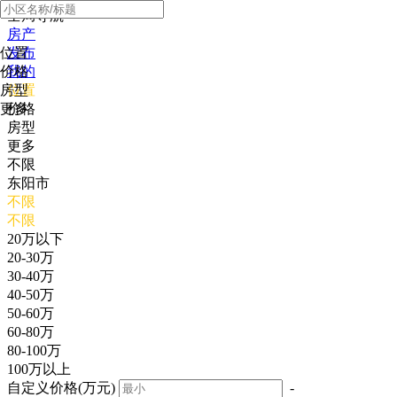
全局导航
房产
位置
发布
价格
我的
房型
位置
更多
价格
房型
更多
不限
东阳市
不限
不限
20万以下
20-30万
30-40万
40-50万
50-60万
60-80万
80-100万
100万以上
自定义价格(万元)
-